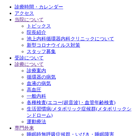
診療時間・カレンダー
アクセス
当院について
トピックス
院長紹介
池上内科循環器内科クリニックについて
新型コロナウイルス対策
スタッフ募集
受診について
診療について
診療案内
循環器の病気
血液の病気
高血圧
一般内科
各種検査(エコー[超音波]・血管年齢検査)
生活習慣病/メタボリック症候群(メタボリックシ
ンドローム)
運動療法
専門外来
睡眠時無呼吸症候群・いびき・睡眠障害