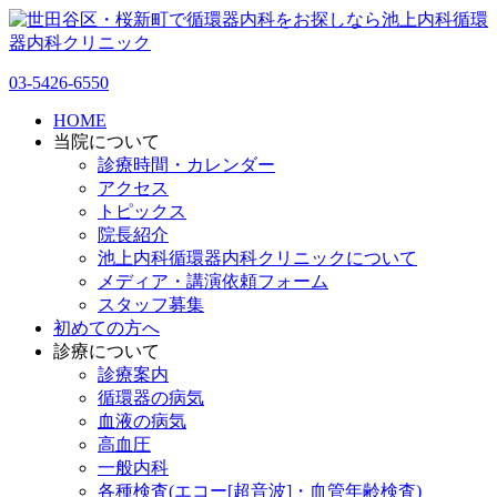
03-5426-6550
HOME
当院について
診療時間・カレンダー
アクセス
トピックス
院長紹介
池上内科循環器内科クリニックについて
メディア・講演依頼フォーム
スタッフ募集
初めての方へ
診療について
診療案内
循環器の病気
血液の病気
高血圧
一般内科
各種検査(エコー[超音波]・血管年齢検査)