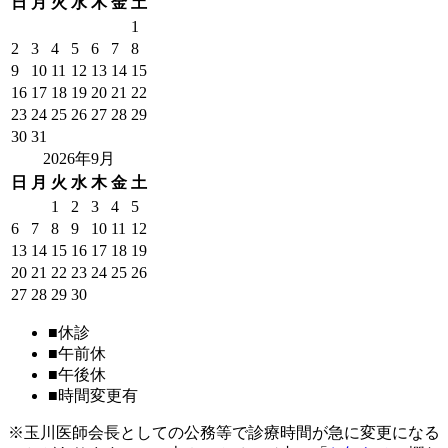
日
月
火
水
木
金
土
1
2
3
4
5
6
7
8
9
10
11
12
13
14
15
16
17
18
19
20
21
22
23
24
25
26
27
28
29
30
31
2026年9月
日
月
火
水
木
金
土
1
2
3
4
5
6
7
8
9
10
11
12
13
14
15
16
17
18
19
20
21
22
23
24
25
26
27
28
29
30
■
休診
■
午前休
■
午後休
■
時間変更有
※玉川医師会長としての公務等で診療時間が急に変更になる