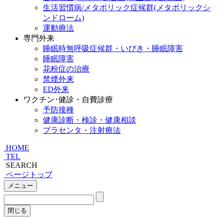
生活習慣病/メタボリック症候群(メタボリックシ
ンドローム)
運動療法
専門外来
睡眠時無呼吸症候群・いびき・睡眠障害
睡眠障害
花粉症の治療
禁煙外来
ED外来
ワクチン･健診・自費診療
予防接種
健康診断・検診・健康相談
プラセンタ・注射療法
HOME
TEL
SEARCH
ページトップ
メニュー
閉じる