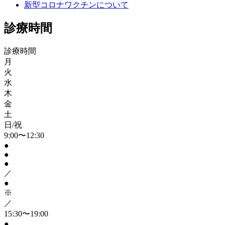
新型コロナワクチンについて
診療時間
診療時間
月
火
水
木
金
土
日/祝
9:00〜12:30
●
●
●
／
●
※
／
15:30〜19:00
●