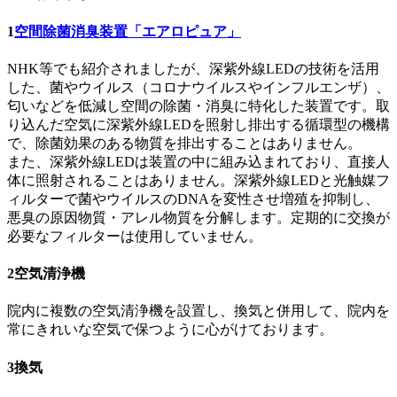
1
空間除菌消臭装置「エアロピュア」
NHK等でも紹介されましたが、深紫外線LEDの技術を活用
した、菌やウイルス（コロナウイルスやインフルエンザ）、
匂いなどを低減し空間の除菌・消臭に特化した装置です。取
り込んだ空気に深紫外線LEDを照射し排出する循環型の機構
で、除菌効果のある物質を排出することはありません。
また、深紫外線LEDは装置の中に組み込まれており、直接人
体に照射されることはありません。深紫外線LEDと光触媒フ
ィルターで菌やウイルスのDNAを変性させ増殖を抑制し、
悪臭の原因物質・アレル物質を分解します。定期的に交換が
必要なフィルターは使用していません。
2
空気清浄機
院内に複数の空気清浄機を設置し、換気と併用して、院内を
常にきれいな空気で保つように心がけております。
3
換気