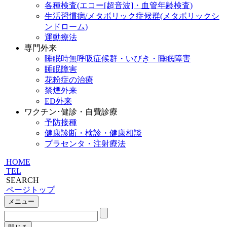
各種検査(エコー[超音波]・血管年齢検査)
生活習慣病/メタボリック症候群(メタボリックシ
ンドローム)
運動療法
専門外来
睡眠時無呼吸症候群・いびき・睡眠障害
睡眠障害
花粉症の治療
禁煙外来
ED外来
ワクチン･健診・自費診療
予防接種
健康診断・検診・健康相談
プラセンタ・注射療法
HOME
TEL
SEARCH
ページトップ
メニュー