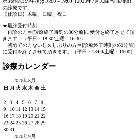
第3金曜日の午後は16:00～19:00（2023年7月以降当面の間）
の診療です。
【休診日】木曜、日曜、祝日
★最終受付時刻
・再診の方⇒[診療終了時刻の30分前]に受付を終了させて頂
きます。（平日：18:30/土曜：16:30）
・初めての方ないし久しぶりの方⇒[診療終了時刻の60分前]
に受付を終了させて頂きます。（平日：18:00/土曜：16:00）
診療カレンダー
2026年8月
日
月
火
水
木
金
土
1
2
3
4
5
6
7
8
9
10
11
12
13
14
15
16
17
18
19
20
21
22
23
24
25
26
27
28
29
30
31
2026年9月