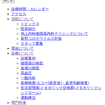
閉じる
診療時間・カレンダー
アクセス
当院について
トピックス
院長紹介
池上内科循環器内科クリニックについて
新型コロナウイルス対策
スタッフ募集
受診について
診療について
診療案内
循環器の病気
血液の病気
高血圧
一般内科
各種検査(エコー[超音波]・血管年齢検査)
生活習慣病/メタボリック症候群(メタボリックシ
ンドローム)
運動療法
専門外来