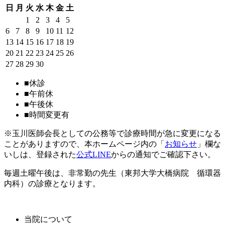
日
月
火
水
木
金
土
1
2
3
4
5
6
7
8
9
10
11
12
13
14
15
16
17
18
19
20
21
22
23
24
25
26
27
28
29
30
■
休診
■
午前休
■
午後休
■
時間変更有
※玉川医師会長としての公務等で診療時間が急に変更になる
ことがありますので、本ホームページ内の「
お知らせ
」欄な
いしは、登録された
公式LINE
からの通知でご確認下さい。
毎週土曜午後は、非常勤の先生（東邦大学大橋病院 循環器
内科）の診療となります。
当院について