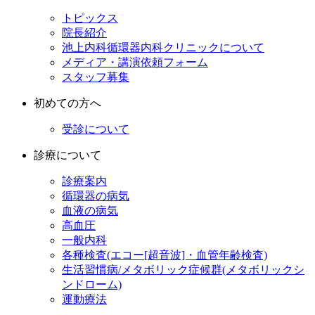
トピックス
院長紹介
池上内科循環器内科クリニックについて
メディア・講演依頼フォーム
スタッフ募集
初めての方へ
受診について
診療について
診療案内
循環器の病気
血液の病気
高血圧
一般内科
各種検査(エコー[超音波]・血管年齢検査)
生活習慣病/メタボリック症候群(メタボリックシ
ンドローム)
運動療法