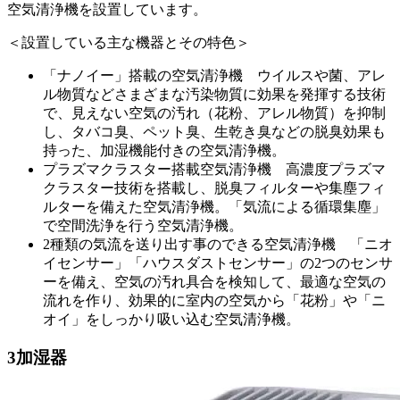
空気清浄機を設置しています。
＜設置している主な機器とその特色＞
「ナノイー」搭載の空気清浄機 ウイルスや菌、アレ
ル物質などさまざまな汚染物質に効果を発揮する技術
で、見えない空気の汚れ（花粉、アレル物質）を抑制
し、タバコ臭、ペット臭、生乾き臭などの脱臭効果も
持った、加湿機能付きの空気清浄機。
プラズマクラスター搭載空気清浄機 高濃度プラズマ
クラスター技術を搭載し、脱臭フィルターや集塵フィ
ルターを備えた空気清浄機。「気流による循環集塵」
で空間洗浄を行う空気清浄機。
2種類の気流を送り出す事のできる空気清浄機 「ニオ
イセンサー」「ハウスダストセンサー」の2つのセンサ
ーを備え、空気の汚れ具合を検知して、最適な空気の
流れを作り、効果的に室内の空気から「花粉」や「ニ
オイ」をしっかり吸い込む空気清浄機。
3
加湿器