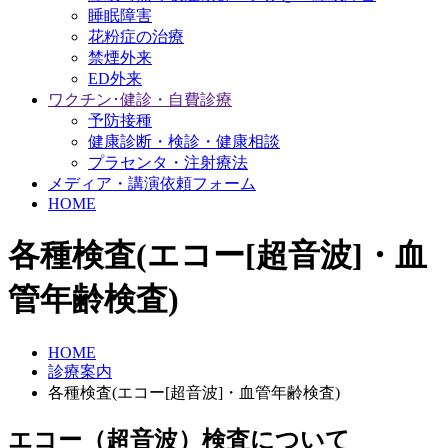
睡眠障害
花粉症の治療
禁煙外来
ED外来
ワクチン･健診・自費診療
予防接種
健康診断・検診・健康相談
プラセンタ・注射療法
メディア・講演依頼フォーム
HOME
各種検査(エコー[超音波]・血
管年齢検査)
HOME
診療案内
各種検査(エコー[超音波]・血管年齢検査)
エコー（超音波）検査について