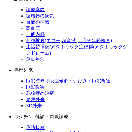
診療案内
循環器の病気
血液の病気
高血圧
一般内科
各種検査(エコー[超音波]・血管年齢検査)
生活習慣病/メタボリック症候群(メタボリックシ
ンドローム)
運動療法
専門外来
睡眠時無呼吸症候群・いびき・睡眠障害
睡眠障害
花粉症の治療
禁煙外来
ED外来
ワクチン･健診・自費診療
予防接種