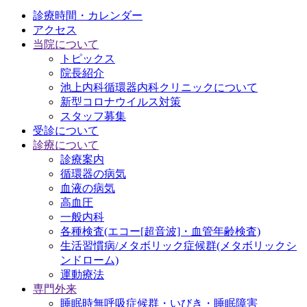
診療時間・カレンダー
アクセス
当院について
トピックス
院長紹介
池上内科循環器内科クリニックについて
新型コロナウイルス対策
スタッフ募集
受診について
診療について
診療案内
循環器の病気
血液の病気
高血圧
一般内科
各種検査(エコー[超音波]・血管年齢検査)
生活習慣病/メタボリック症候群(メタボリックシ
ンドローム)
運動療法
専門外来
睡眠時無呼吸症候群・いびき・睡眠障害