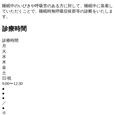
睡眠中のいびきや呼吸苦のある方に対して、睡眠中に装着し
ていただくことで、睡眠時無呼吸症候群等の診断をいたしま
す。
診療時間
診療時間
月
火
水
木
金
土
日/祝
9:00〜12:30
●
●
●
／
●
※