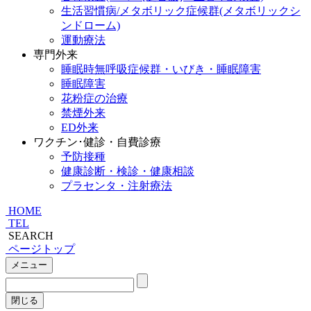
生活習慣病/メタボリック症候群(メタボリックシ
ンドローム)
運動療法
専門外来
睡眠時無呼吸症候群・いびき・睡眠障害
睡眠障害
花粉症の治療
禁煙外来
ED外来
ワクチン･健診・自費診療
予防接種
健康診断・検診・健康相談
プラセンタ・注射療法
HOME
TEL
SEARCH
ページトップ
メニュー
閉じる