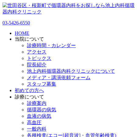
03-5426-6550
HOME
当院について
診療時間・カレンダー
アクセス
トピックス
院長紹介
池上内科循環器内科クリニックについて
メディア・講演依頼フォーム
スタッフ募集
初めての方へ
診療について
診療案内
循環器の病気
血液の病気
高血圧
一般内科
各種検査(エコー[超音波]・血管年齢検査)