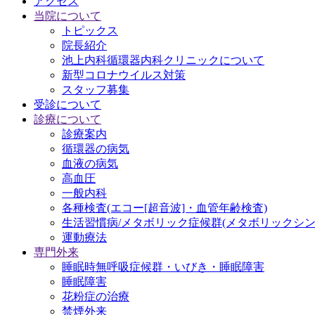
アクセス
当院について
トピックス
院長紹介
池上内科循環器内科クリニックについて
新型コロナウイルス対策
スタッフ募集
受診について
診療について
診療案内
循環器の病気
血液の病気
高血圧
一般内科
各種検査(エコー[超音波]・血管年齢検査)
生活習慣病/メタボリック症候群(メタボリックシン
運動療法
専門外来
睡眠時無呼吸症候群・いびき・睡眠障害
睡眠障害
花粉症の治療
禁煙外来