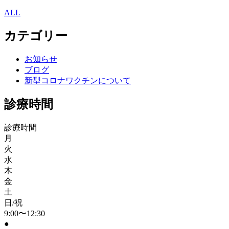
ALL
カテゴリー
お知らせ
ブログ
新型コロナワクチンについて
診療時間
診療時間
月
火
水
木
金
土
日/祝
9:00〜12:30
●