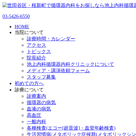
03-5426-6550
HOME
当院について
診療時間・カレンダー
アクセス
トピックス
院長紹介
池上内科循環器内科クリニックについて
メディア・講演依頼フォーム
スタッフ募集
初めての方へ
診療について
診療案内
循環器の病気
血液の病気
高血圧
一般内科
各種検査(エコー[超音波]・血管年齢検査)
生活習慣病/メタボリック症候群(メタボリックシン