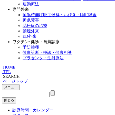
運動療法
専門外来
睡眠時無呼吸症候群・いびき・睡眠障害
睡眠障害
花粉症の治療
禁煙外来
ED外来
ワクチン･健診・自費診療
予防接種
健康診断・検診・健康相談
プラセンタ・注射療法
HOME
TEL
SEARCH
ページトップ
メニュー
閉じる
診療時間・カレンダー