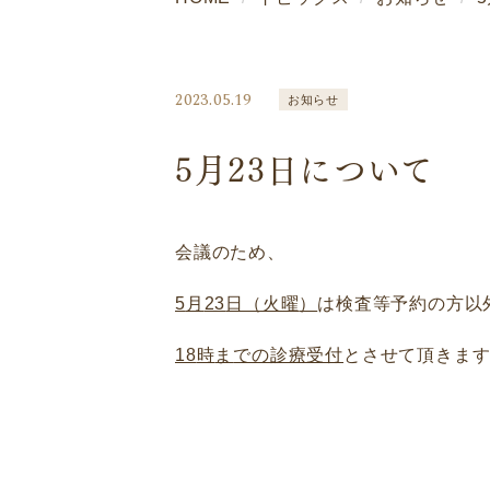
2023.05.19
お知らせ
5月23日について
会議のため、
5
月
23
日（火曜
）
は検査等予約の方以
18
時
ま
での診療受付
とさせて頂きま