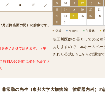
9
10
11
12
13
14
／
●
※
／
16
17
18
19
20
21
23
24
25
26
27
28
0
30
31
23年7月以降当面の間）の診療です。
■
休診
■
午前休
■
午後休
■
※玉川医師会長としての公務
ありますので、本ホームペー
受付を終了させて頂きます。（平
された
公式LINE
からの通知
了時刻の60分前]に受付を終了さ
0）
、非常勤の先生（東邦大学大橋病院 循環器内科）の