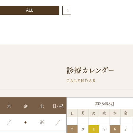
ALL
診療カレンダー
2026年8月
木
金
土
日/祝
日
月
火
水
木
金
／
●
※
／
2
3
4
5
6
7