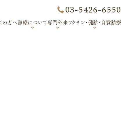
03-5426-6550
ての方へ
診療について
専門外来
ワクチン･健診・自費診療
睡眠時無呼吸症候群・いびき・睡眠障害
予防接種
病気
睡眠障害
健康診断・検診・健康相談
気
花粉症の治療
プラセンタ・注射療法
禁煙外来
について
ED外来
(エコー[超音波]・血管年齢検査)
/メタボリック症候群(メタボリックシンドローム)