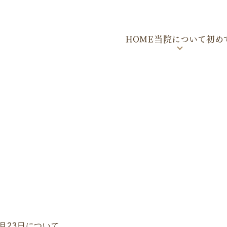
HOME
当院について
初め
診療時間・カレンダー
診療案内
アクセス
循環器の
トピックス
血液の病
院長紹介
高血圧
池上内科循環器内科クリニック
一般内科
メディア・講演依頼フォーム
各種検査
スタッフ募集
生活習慣病
運動療法
5月23日について