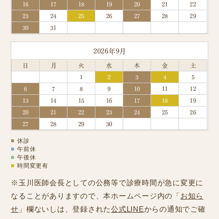
16
17
18
19
20
21
22
23
24
25
26
27
28
29
30
31
2026年9月
日
月
火
水
木
金
土
1
2
3
4
5
6
7
8
9
10
11
12
13
14
15
16
17
18
19
20
21
22
23
24
25
26
27
28
29
30
■
休診
■
午前休
■
午後休
■
時間変更有
※玉川医師会長としての公務等で診療時間が急に変更に
なることがありますので、本ホームページ内の「
お知ら
せ
」欄ないしは、登録された
公式LINE
からの通知でご確