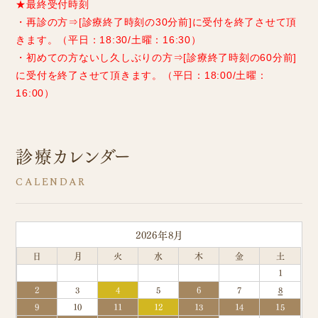
★最終受付時刻
・再診の方⇒[診療終了時刻の30分前]に受付を終了させて頂
きます。（平日：18:30/土曜：16:30）
・初めての方ないし久しぶりの方⇒[診療終了時刻の60分前]
に受付を終了させて頂きます。（平日：18:00/土曜：
16:00）
診療カレンダー
2026年8月
日
月
火
水
木
金
土
1
2
3
4
5
6
7
8
9
10
11
12
13
14
15